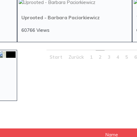
Uprooted - Barbara Paciorkiewicz
60766 Views
Start
Zurück
1
2
3
4
5
Name