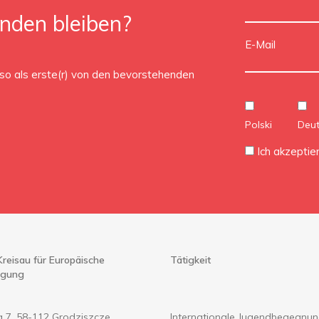
nden bleiben?
E-Mail
so als erste(r) von den bevorstehenden
Polski
Deu
Ich akzeptie
Kreisau für Europäische
Tätigkeit
igung
 7, 58-112 Grodziszcze
Internationale Jugendbegegnun