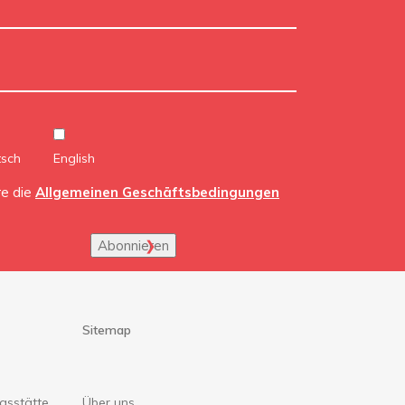
tsch
English
re die
Allgemeinen Geschäftsbedingungen
Abonnieren
Sitemap
gsstätte
Über uns