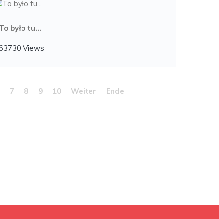
To było tu...
63730 Views
6
7
8
9
10
Weiter
Ende