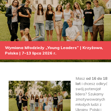
Wymiana Młodzieży „Young Leaders” | Krzyżowa,
Polska | 7–13 lipca 2026 r.
Masz
od 16 do 18
lat
i chcesz odkryć
swój potencjał
lidera? Szukamy
zmotywowanych
młodych ludzi z
Ukrainy, Polski i