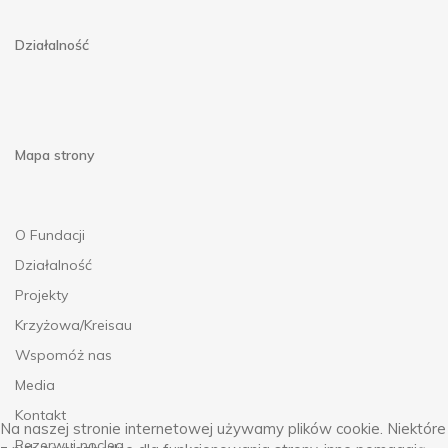
Działalność
Mapa strony
O Fundacji
Działalność
Projekty
Krzyżowa/Kreisau
Wspomóż nas
Media
Kontakt
Na naszej stronie internetowej używamy plików cookie. Niektóre
Rezerwuj nocleg