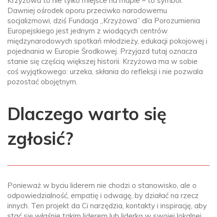
Krzyżowa to nie tylko miejsce na mapie – to symbol.
Dawniej ośrodek oporu przeciwko narodowemu
socjalizmowi, dziś Fundacja „Krzyżowa” dla Porozumienia
Europejskiego jest jednym z wiodących centrów
międzynarodowych spotkań młodzieży, edukacji pokojowej i
pojednania w Europie Środkowej. Przyjazd tutaj oznacza
stanie się częścią większej historii. Krzyżowa ma w sobie
coś wyjątkowego: urzeka, skłania do refleksji i nie pozwala
pozostać obojętnym.
Dlaczego warto się
zgłosić?
Ponieważ w byciu liderem nie chodzi o stanowisko, ale o
odpowiedzialność, empatię i odwagę, by działać na rzecz
innych. Ten projekt da Ci narzędzia, kontakty i inspirację, aby
stać się właśnie takim liderem lub liderką w swojej lokalnej