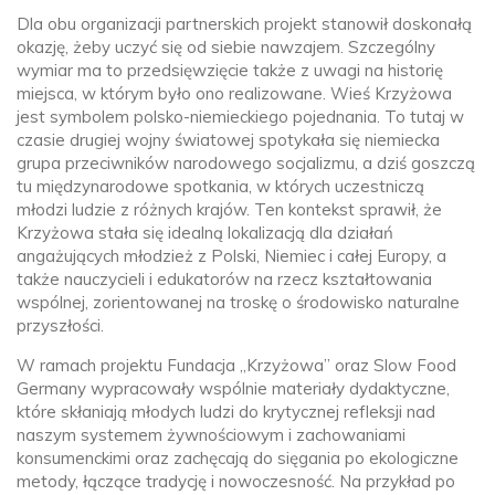
Dla obu organizacji partnerskich projekt stanowił doskonałą
okazję, żeby uczyć się od siebie nawzajem. Szczególny
wymiar ma to przedsięwzięcie także z uwagi na historię
miejsca, w którym było ono realizowane. Wieś Krzyżowa
jest symbolem polsko-niemieckiego pojednania. To tutaj w
czasie drugiej wojny światowej spotykała się niemiecka
grupa przeciwników narodowego socjalizmu, a dziś goszczą
tu międzynarodowe spotkania, w których uczestniczą
młodzi ludzie z różnych krajów. Ten kontekst sprawił, że
Krzyżowa stała się idealną lokalizacją dla działań
angażujących młodzież z Polski, Niemiec i całej Europy, a
także nauczycieli i edukatorów na rzecz kształtowania
wspólnej, zorientowanej na troskę o środowisko naturalne
przyszłości.
W ramach projektu Fundacja „Krzyżowa” oraz Slow Food
Germany wypracowały wspólnie materiały dydaktyczne,
które skłaniają młodych ludzi do krytycznej refleksji nad
naszym systemem żywnościowym i zachowaniami
konsumenckimi oraz zachęcają do sięgania po ekologiczne
metody, łączące tradycję i nowoczesność. Na przykład po