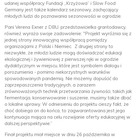
udanej współpracy Fundacji „Krzyżowa” i Slow Food
Germany jest także kalendarz sezonowy, zachęcający
młodych ludzi do poznawania sezonowości w ogrodzie.
Pani Verena Exner z DBU, przedstawicielka grantodawcy,
również wyraża swoje zadowolenie: "Projekt wyróżnia się z
jednej strony innowacyjną współpracą pomiędzy
organizacjami z Polski i Niemiec. Z drugiej strony to
niezwykłe, że młodzi ludzie mogą doświadczać edukacji
ekologicznej i żywieniowej z pierwszej ręki w ogrodzie
dydaktycznym w miejscu, które jest symbolem dialogu i
porozumienia - pomimo niekorzystnych warunków
spowodowanych pandemią. Nie możemy dopuścić do
zaprzepaszczenia tradycyjnych, a zarazem
zrównoważonych technik przetwarzania żywności, takich jak
fermentacja, konserwowanie i suszenie, musimy także dbać
o lokalne uprawy. W odniesieniu do projektu cieszy fakt, że
choć dobiega on do końca, to zagwarantowana jest jego
kontynuacja mająca na celu rozwijanie oferty edukacyjnej w
dalszej perspektywie.”
Finał projektu miał miejsce w dniu 26 października w