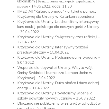
ukraińskim | Безкоштовна екскурсія українською
мовою - 14.05.2022, godz. 11:30
||MEDIA|| "Kultura pomaga" - artykuł o pomocy
Krzyżowej dla Ukrainy w Kulturkorrespondenz
Krzyżowa dla Ukrainy. Uruchomiliśmy intensywny
kurs nauki j. polskiego dla naszych gości z Ukrainy
– 29.04.2022
Krzyżowa dla Ukrainy. Świąteczny czas refleksji –
22.04.2022
Krzyżowa dla Ukrainy. Intensywny tydzień
przedświąteczny – 15.04.2022
Krzyżowa dla Ukrainy. Podsumowanie tygodnia -
8.04.2022
Wsparcie dla obywateli Ukrainy. Wizyta wójt
Gminy Świdnica i burmistrza Lampertheim w
Krzyżowej - 3.04.2022
Krzyżowa dla Ukrainy. Dużo słońca i dużo dobrej
energii – 1.04.2022
Krzyżowa dla Ukrainy. Powitaliśmy wiosnę, a
szkoły powitały nowych uczniów – 25.03.2022
Dlaczego nie publikujemy wizerunków uchodźców
i uchodźczyń z Ukrainy