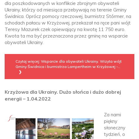
dla poszkodowanych w konflikcie zbrojnym obywateli
Ukrainy, którzy od miesiąca przebywają na terenie Gminy
Świdnica. Oprócz pomocy rzeczowej, burmistrz Stőrmer, na
schodach pałacu w Krzyżowej, przekazał na ręce pani wójt
Teresy Mazurek czek opiewający na kwotę 11 750 euro.
Kwota ta ma być przeznaczona przez gminę na wsparcie
obywateli Ukrainy.
Czytaj więcej: Wsparcie dla obywateli Ukrainy. Wizyta wójt
Gminy Świdnica i burmistrza Lampertheim w Krzyżowej -...
Krzyżowa dla Ukrainy. Dużo słońca i dużo dobrej
energii – 1.04.2022
Za nami
piękny
słoneczny
tydzień, o