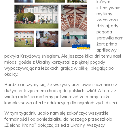
którym
intensywnie
myślimy
zwłaszcza
dzisiaj, gdy
pogoda
sprawiła nam
żart prima
aprilisowy i
pokryła Krzyżową śniegiem. Ale jeszcze kilka dni temu nasi
młodsi goście z Ukrainy korzystali z pięknej pogody
wypoczywając na leżakach, grając w piłkę i biegając po
okolicy.
Bardzo cieszymy się, że wszyscy uczniowie i uczennice z
dużym entuzjazmem chodzą do polskich szkół. A teraz z
wielką radością możemy potwierdzić, że mamy także
kompleksową ofertę edukacyjną dla najmłodszych dzieci.
W tym tygodniu udało nam się zakończyć wszystkie
formalności i od poniedziałku, do naszego przedszkola
„Zielona Kraina”, dołączą dzieci z Ukrainy. Wszyscy