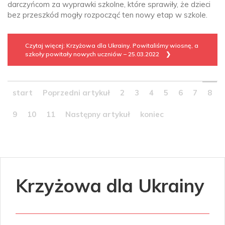
darczyńcom za wyprawki szkolne, które sprawiły, że dzieci
bez przeszkód mogły rozpocząć ten nowy etap w szkole.
Czytaj więcej: Krzyżowa dla Ukrainy. Powitaliśmy wiosnę, a
szkoły powitały nowych uczniów – 25.03.2022
start
Poprzedni artykuł
2
3
4
5
6
7
8
9
10
11
Następny artykuł
koniec
Krzyżowa dla Ukrainy